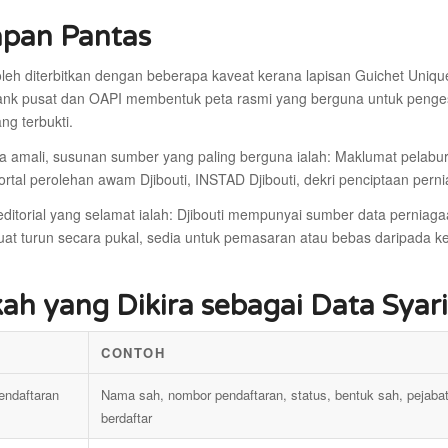
pan Pantas
boleh diterbitkan dengan beberapa kaveat kerana lapisan Guichet Uniqu
nk pusat dan OAPI membentuk peta rasmi yang berguna untuk pengesaha
ng terbukti.
ja amali, susunan sumber yang paling berguna ialah: Maklumat pelabur
 portal perolehan awam Djibouti, INSTAD Djibouti, dekri penciptaan pe
ditorial yang selamat ialah: Djibouti mempunyai sumber data perniag
uat turun secara pukal, sedia untuk pemasaran atau bebas daripada k
ah yang Dikira sebagai Data Syarik
CONTOH
pendaftaran
Nama sah, nombor pendaftaran, status, bentuk sah, pejaba
berdaftar