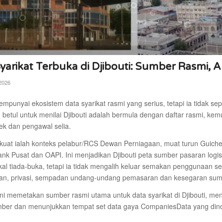
yarikat Terbuka di Djibouti: Sumber Rasmi,
2026
empunyai ekosistem data syarikat rasmi yang serius, tetapi ia tidak se
 betul untuk menilai Djibouti adalah bermula dengan daftar rasmi, kem
lek dan pengawal selia.
rkuat ialah konteks pelabur/RCS Dewan Perniagaan, muat turun Guich
nk Pusat dan OAPI. Ini menjadikan Djibouti peta sumber pasaran logi
al tiada-buka, tetapi ia tidak mengalih keluar semakan penggunaan semu
n, privasi, sempadan undang-undang pemasaran dan kesegaran sum
ni memetakan sumber rasmi utama untuk data syarikat di Djibouti, me
mber dan menunjukkan tempat set data gaya CompaniesData yang dino