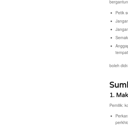
bergantung
Petik 
Jangan
Jangan
Semak 
Anggap
tempat
boleh did
Sumb
1. Mak
Pemilik: k
Perkar
perkhi