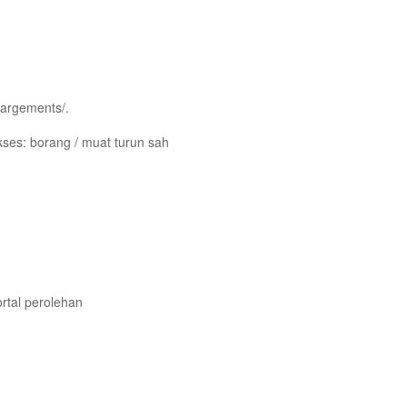
hargements/.
kses: borang / muat turun sah
rtal perolehan