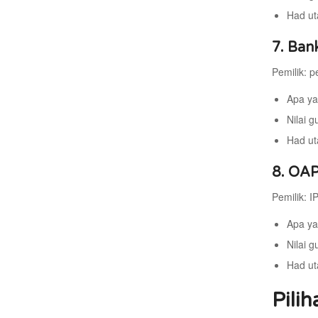
Had ut
7. Ban
Pemilik: p
Apa ya
Nilai g
Had ut
8. OAP
Pemilik: I
Apa ya
Nilai 
Had ut
Pilih