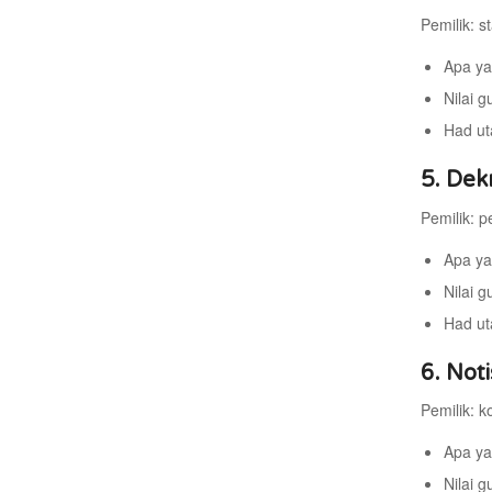
Pemilik: st
Apa ya
Nilai g
Had ut
5. Dek
Pemilik: p
Apa ya
Nilai 
Had ut
6. Not
Pemilik: k
Apa ya
Nilai 