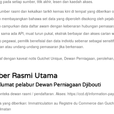
 pada setiap sumber, titik akhir, lesen dan kaedah akses.
sumber rasmi dan kekalkan tarikh kemas kini di tempat yang diberikan 
 membayangkan bahawa set data yang diperoleh disokong oleh pejab
 campurkan data daftar awam dengan kebenaran hubungan pemasar
sama ada API, muat turun pukal, ekstrak berbayar dan akses carian 
 pegawai, pemilik benefisial dan data individu sebenar sebagai sensit
an atau undang-undang pemasaran jika berkenaan.
raf dengan kaveat notis Guichet Unique, Dewan Perniagaan, peroleha
er Rasmi Utama
lumat pelabur Dewan Perniagaan Djibouti
onteks dewan rasmi / pendaftaran. Akses: https://ccd.dj/information-pays/
a yang diberikan: Immatriculation au Registre du Commerce dan Guic
dmatan