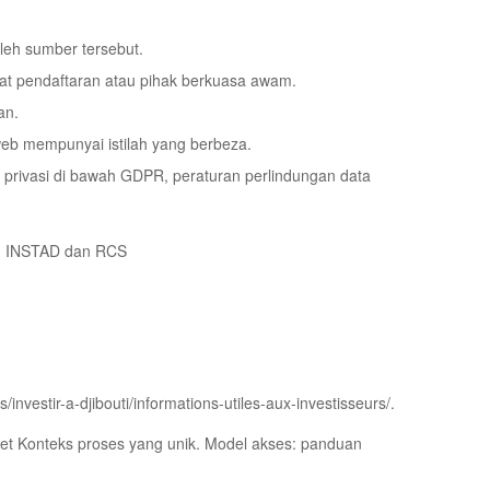
oleh sumber tersebut.
at pendaftaran atau pihak berkuasa awam.
an.
web mempunyai istilah yang berbeza.
if privasi di bawah GDPR, peraturan perlindungan data
n, INSTAD dan RCS
investir-a-djibouti/informations-utiles-aux-investisseurs/.
het Konteks proses yang unik. Model akses: panduan