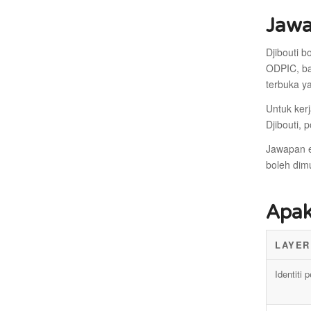
Jawa
Djibouti 
ODPIC, ba
terbuka ya
Untuk ker
Djibouti,
Jawapan e
boleh dim
Apak
LAYER
Identiti 