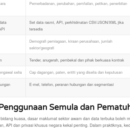
cara
Pemerbadanan, perubahan, pemfailan, petikan, penerbitan
data
Set data rasmi, API, perkhidmatan CSV/JSON/XML jika
API
tersedia
Demografi perniagaan, kiraan perusahaan, jumlah
sektor/geografi
n
Tender, anugerah, pembekal dan pihak berkuasa kontrak
engawal selia
Cap dagangan, paten, entiti yang diselia dan keputusan
bungan
E-mel, telefon, peranan hubungan dan segmentasi
Penggunaan Semula dan Pematu
 bidang kuasa, dasar maklumat sektor awam dan data terbuka boleh 
an, API dan privasi khusus negara kekal penting. Dalam praktiknya, 