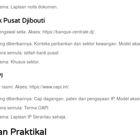
ama: Lapisan notis dokumen.
k Pusat Djibouti
engawal selia. Akses: https://banque-centrale.dj/.
ng diberikannya: Konteks perbankan dan sektor kewangan. Model akse
una semula: istilah bank pusat
ama: Khusus sektor.
I
P rasmi. Akses: https://www.oapi.int/.
ng diberikannya: Cap dagangan, paten dan pengayaan IP. Model akses:
guna semula: Terma OAPI
ama: Lapisan IP Serantau sahaja.
an Praktikal