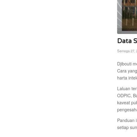
Data S
Semoga 27, 
Djibouti m
Cara yang
harta inte
Laluan te
ODPIC, Ba
kaveat puk
pengesaha
Panduan i
setiap su