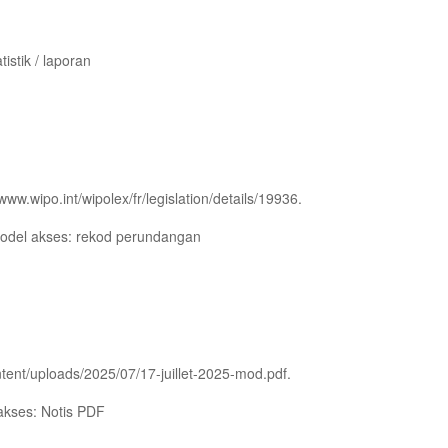
istik / laporan
ww.wipo.int/wipolex/fr/legislation/details/19936.
Model akses: rekod perundangan
ntent/uploads/2025/07/17-juillet-2025-mod.pdf.
akses: Notis PDF