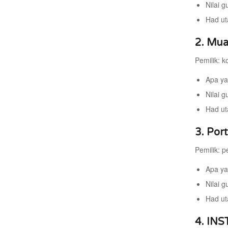
Nilai g
Had ut
2. Mua
Pemilik: k
Apa ya
Nilai g
Had ut
3. Por
Pemilik: p
Apa ya
Nilai 
Had ut
4. INS