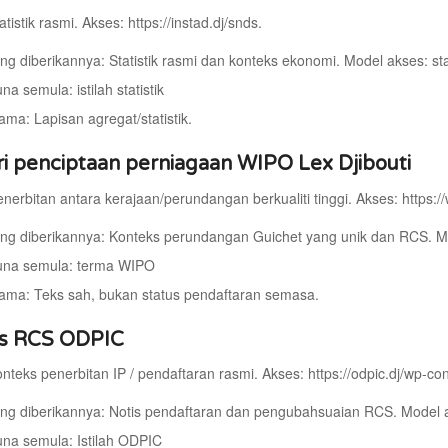
atistik rasmi. Akses: https://instad.dj/snds.
ng diberikannya: Statistik rasmi dan konteks ekonomi. Model akses: stat
una semula: istilah statistik
ama: Lapisan agregat/statistik.
ri penciptaan perniagaan WIPO Lex Djibouti
enerbitan antara kerajaan/perundangan berkualiti tinggi. Akses: https://w
ng diberikannya: Konteks perundangan Guichet yang unik dan RCS. 
guna semula: terma WIPO
ama: Teks sah, bukan status pendaftaran semasa.
is RCS ODPIC
onteks penerbitan IP / pendaftaran rasmi. Akses: https://odpic.dj/wp-co
ng diberikannya: Notis pendaftaran dan pengubahsuaian RCS. Model 
guna semula: Istilah ODPIC