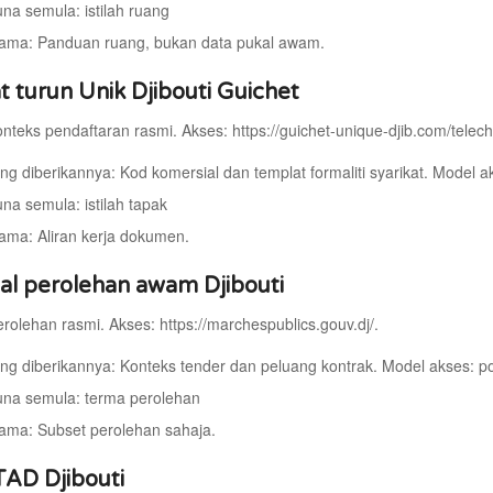
una semula: istilah ruang
ama: Panduan ruang, bukan data pukal awam.
t turun Unik Djibouti Guichet
onteks pendaftaran rasmi. Akses: https://guichet-unique-djib.com/telec
ng diberikannya: Kod komersial dan templat formaliti syarikat. Model a
una semula: istilah tapak
ama: Aliran kerja dokumen.
tal perolehan awam Djibouti
erolehan rasmi. Akses: https://marchespublics.gouv.dj/.
ng diberikannya: Konteks tender dan peluang kontrak. Model akses: po
guna semula: terma perolehan
ama: Subset perolehan sahaja.
TAD Djibouti